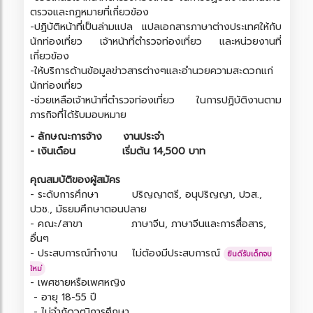
ตรวจและกฏหมายที่เกี่ยวข้อง
-ปฏิบัติหน้าที่เป็นล่ามแปล แปลเอกสารภาษาต่างประเทศให้กับ
นักท่องเที่ยว เจ้าหน้าที่ตำรวจท่องเที่ยว และหน่วยงานที่
เกี่ยวข้อง
-ให้บริการด้านข้อมูลข่าวสารต่างๆและอำนวยความสะดวกแก่
นักท่องเที่ยว
-ช่วยเหลือเจ้าหน้าที่ตำรวจท่องเที่ยว ในการปฏิบัติงานตาม
ภารกิจที่ได้รับมอบหมาย
- ลักษณะการจ้าง
งานประจำ
- เงินเดือน
เริ่มต้น 14,500 บาท
คุณสมบัติของผู้สมัคร
- ระดับการศึกษา
ปริญญาตรี, อนุปริญญา, ปวส.,
ปวช., มัธยมศึกษาตอนปลาย
- คณะ/สาขา
ภาษาจีน, ภาษาจีนและการสื่อสาร,
อื่นๆ
- ประสบการณ์ทำงาน
ไม่ต้องมีประสบการณ์
ยินดีรับเด็กจบ
ใหม่
- เพศชายหรือเพศหญิง
- อายุ 18-55 ปี
- ไม่จำกัดวุฒิการศึกษา